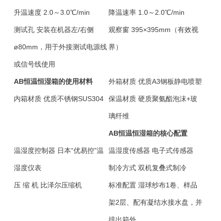
升温速度
2.0～3.0℃/min
降温速率
1.0～2.0℃/min
测试孔
安装在机器左/右侧
观察窗
395×395mm（有效视
ø80mm，用于外接测试电源线
界）
或信号线使用
AB恒温恒湿箱的使用材料
外箱材质
优质A3钢板静电喷塑
内箱材质
优质不锈钢SUS304
保温材质
硬质聚氨酯泡沫+玻
璃纤维
AB恒温恒湿箱的核心配置
温湿度控制器
日本“优易控”温
温湿度传感器
电子式传感器
湿度仪表
制冷方式
双机复叠式制冷
压 缩 机
比泽尔压缩机
标准配置
湿球纱布1卷、样品
架2层、配有凝结水接水盘，并
排出箱外