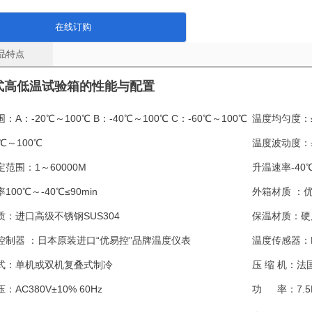
在线订购
品特点
式高低温试验箱的性能与配置
围：
A：-20℃～100℃ B：-40℃～100℃ C：-60℃～100℃
温度均匀度：
0℃～100℃
温度波动度：
定范围：
1～60000M
升温速率
-40
率
100℃～-40℃≤90min
外箱材质 ：
质：
进口高级不锈钢SUS304
保温材质：
硬
控制器 ：
日本原装进口“优易控”品牌温度仪表
温度传感器：
式：
单机或双机复叠式制冷
压 缩 机：
法
压：
AC380V±10% 60Hz
功 率：
7.