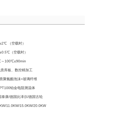
≤2℃ （空载时）
±0.5℃（空载时）
℃～100℃≤90min
优质库板、数控精加工
质聚氨酯泡沫+玻璃纤维
PT100铂金电阻测温体
国泰康/德国比泽尔/德国古轮
5KW/11.0KW/15.0KW/20.0KW