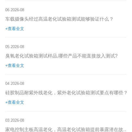
06
2026-08
车载摄像头经过高温老化试验箱测试能够验证什么？
+查看全文
05
2026-08
臭氧老化试验箱测试样品,哪些产品不能直接放入测试?
+查看全文
04
2026-08
硅胶制品耐紫外线老化，紫外老化试验箱测试要点有哪些？
+查看全文
03
2026-08
家电控制主板高温老化，高温老化试验箱提前暴露潜在故障？