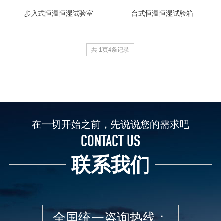
步入式恒温恒湿试验室
台式恒温恒湿试验箱
共
1
页
4
条记录
在一切开始之前，先说说您的需求吧
CONTACT US
联系我们
全国统一咨询热线：