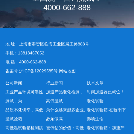
4000-662-888
地 址：上海市奉贤区临海工业区展工路888号
手机：13818467052
电 话：4000-662-888
备案号
沪ICP备12029585号
网站地图
公司新闻
行业新闻
技术文章
工业产品环境可靠性
加速产品老化检测，
时间加速器已就位！
测试，为
高低温试
老化试验
品质不凭侥幸，高低
为什么越来越多企业,
老化试验箱-在骄阳下
温试验箱
必须做高
奏响生命
高低温试验箱检测跳
被低估的价值：高低
老化试验箱：加速产