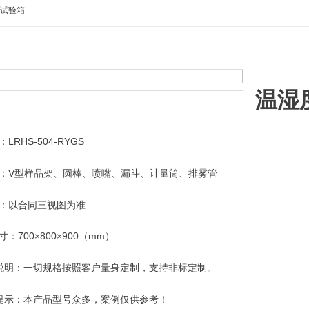
合试验箱
温湿
LRHS-504-RYGS
：V型样品架、圆棒、喷嘴、漏斗、计量筒、排雾管
：以合同三视图为准
：700×800×900（mm）
说明：一切规格按照客户量身定制，支持非标定制。
提示：本产品型号众多，案例仅供参考！