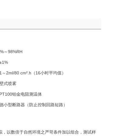
5%～98%RH
±1%
1～2ml/80 cm².h（16小时平均值）
壁式喷雾
PT100铂金电阻测温体
德小型断路器（防止控制回路短路）
拟，以数倍于自然环境之严苛条件加以组合，测试样