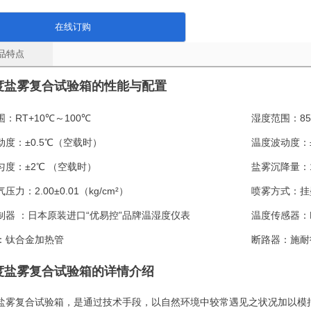
在线订购
品特点
度盐雾复合试验箱
的性能与配置
围：
RT+10℃～100℃
湿度范围：
8
动度：
±0.5℃（空载时）
温度波动度：
匀度：
±2℃ （空载时）
盐雾沉降量：
气压力：
2.00±0.01（kg/cm²）
喷雾方式：
挂
制器 ：
日本原装进口“优易控”品牌温湿度仪表
温度传感器：
：
钛合金加热管
断路器：
施耐
度盐雾复合试验箱的详情介绍
盐雾复合试验箱，是通过技术手段，以自然环境中较常遇见之状况加以模