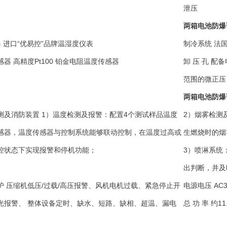
泄压
两箱电池防爆
器
进口“优易控”品牌温湿度仪表
制冷系统
法国
感器
高精度Pt100 铂金电阻温度传感器
卸 压 孔
配备
范围的微正压
两箱电池防爆
测及消防装置
1）温度检测及报警：配置4个测试样品温度
2）烟雾检测
感器，温度传感器与控制系统能够联动控制，在温度过高或
生燃烧时的烟
控状态下实现报警和停机功能；
3）喷淋系统
出判断，并及
护
压缩机低压/过载/高压报警、风机电机过载、紧急停止开
电源电压
AC3
光报警、 整体设备定时、缺水、短路、缺相、超温、漏电
总 功 率
约11