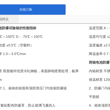
在线订购
品特点
池防爆试验箱的性能指标
温度范围
A：
0℃～150℃ D：-70℃～150℃
温度均匀度
≤
动度
±0.5℃（空载时）
温度偏差
±2
率
1.0～3.0℃/min
降温速率
0.7
两箱电池防爆
质
双面镀锌优质冷轧钢板，表面静电喷塑处理，板厚
内箱材质
不锈
mm
保温材质
12
计
1、箱体的前面和顶部泄压门均加装防爆链
2、防爆门与
平面锁
察窗处配有防爆罩，防止玻璃飞溅伤人
4、箱体顶部