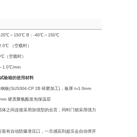
-20℃～150℃ B：-40℃～150℃
2.0℃ （空载时）
.0℃（空载时）
～1.0℃/min
试验箱的使用材料
钢板(SUS304-CP 2B 研磨加工)，板厚 t=1.0mm
0mm 硬质聚氨酯发泡保温层
箱体之间连接采用加强型的合页，同时门锁采用强力
安装有自动防爆泄压口，一旦感应到超压会自动弹开