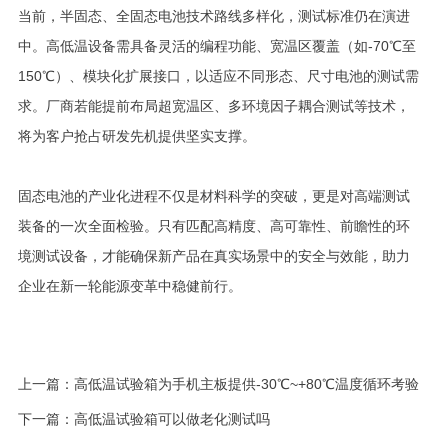
当前，半固态、全固态电池技术路线多样化，测试标准仍在演进
中。高低温设备需具备灵活的编程功能、宽温区覆盖（如-70℃至
150℃）、模块化扩展接口，以适应不同形态、尺寸电池的测试需
求。厂商若能提前布局超宽温区、多环境因子耦合测试等技术，
将为客户抢占研发先机提供坚实支撑。
固态电池的产业化进程不仅是材料科学的突破，更是对高端测试
装备的一次全面检验。只有匹配高精度、高可靠性、前瞻性的环
境测试设备，才能确保新产品在真实场景中的安全与效能，助力
企业在新一轮能源变革中稳健前行。
上一篇：
高低温试验箱为手机主板提供-30℃~+80℃温度循环考验
下一篇：
高低温试验箱可以做老化测试吗