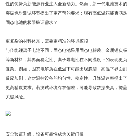
性的优势为新能源行业注入全新动力。然而，新一代电池技术的
突破也对测试环节提出了更严苛的要求：现有高低温箱能否满足
固态电池的极限验证需求？
更复杂的材料体系，需要更精准的环境模拟
与传统锂离子电池不同，固态电池采用固态电解质、金属锂负极
等新材料，其界面稳定性、离子导电性在不同温度下的表现更为
复杂。例如，固态电解质在低温下可能出现脆裂，高温下界面副
反应加剧，这对温控设备的均匀性、稳定性、升降温速率提出了
更高精度要求。若测试环境存在偏差，可能导致数据失真，掩盖
关键风险。
安全验证升级，设备可靠性成为关键门槛