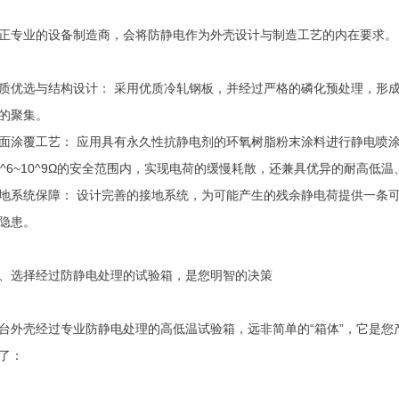
正专业的设备制造商，会将防静电作为外壳设计与制造工艺的内在要求。
质优选与结构设计： 采用优质冷轧钢板，并经过严格的磷化预处理，形
的聚集。
面涂覆工艺： 应用具有永久性抗静电剂的环氧树脂粉末涂料进行静电喷
0^6~10^9Ω的安全范围内，实现电荷的缓慢耗散，还兼具优异的耐高低
地系统保障： 设计完善的接地系统，为可能产生的残余静电荷提供一条
隐患。
、选择经过防静电处理的试验箱，是您明智的决策
台外壳经过专业防静电处理的高低温试验箱，远非简单的“箱体”，它是
了：