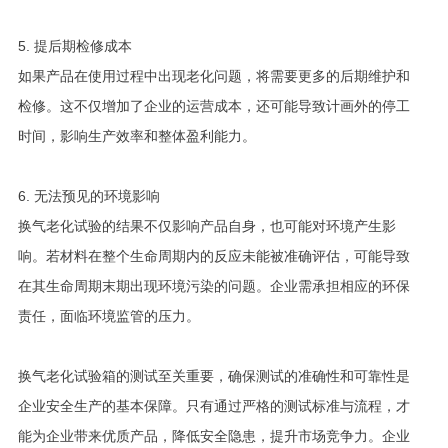
5. 提后期检修成本
如果产品在使用过程中出现老化问题，将需要更多的后期维护和
检修。这不仅增加了企业的运营成本，还可能导致计画外的停工
时间，影响生产效率和整体盈利能力。
6. 无法预见的环境影响
换气老化试验的结果不仅影响产品自身，也可能对环境产生影
响。若材料在整个生命周期内的反应未能被准确评估，可能导致
在其生命周期末期出现环境污染的问题。企业需承担相应的环保
责任，面临环境监管的压力。
换气老化试验箱的测试至关重要，确保测试的准确性和可靠性是
企业安全生产的基本保障。只有通过严格的测试标准与流程，才
能为企业带来优质产品，降低安全隐患，提升市场竞争力。企业