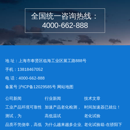
全国统一咨询热线：
4000-662-888
地 址：上海市奉贤区临海工业区展工路888号
手机：13818467052
电 话：4000-662-888
备案号
沪ICP备12029585号
网站地图
公司新闻
行业新闻
技术文章
工业产品环境可靠性
加速产品老化检测，
时间加速器已就位！
测试，为
高低温试
老化试验
品质不凭侥幸，高低
为什么越来越多企业,
老化试验箱-在骄阳下