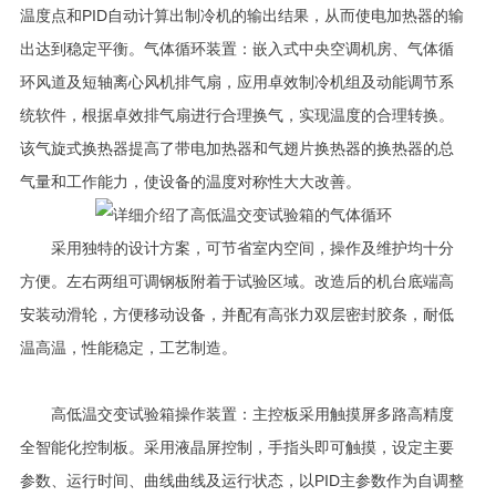
温度点和PID自动计算出制冷机的输出结果，从而使电加热器的输
出达到稳定平衡。气体循环装置：嵌入式中央空调机房、气体循
环风道及短轴离心风机排气扇，应用卓效制冷机组及动能调节系
统软件，根据卓效排气扇进行合理换气，实现温度的合理转换。
该气旋式换热器提高了带电加热器和气翅片换热器的换热器的总
气量和工作能力，使设备的温度对称性大大改善。
采用独特的设计方案，可节省室内空间，操作及维护均十分
方便。左右两组可调钢板附着于试验区域。改造后的机台底端高
安装动滑轮，方便移动设备，并配有高张力双层密封胶条，耐低
温高温，性能稳定，工艺制造。
高低温交变试验箱操作装置：主控板采用触摸屏多路高精度
全智能化控制板。采用液晶屏控制，手指头即可触摸，设定主要
参数、运行时间、曲线曲线及运行状态，以PID主参数作为自调整