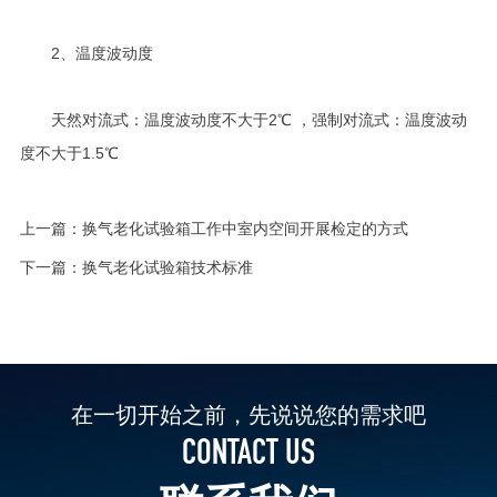
2、温度波动度
天然对流式：温度波动度不大于2℃ ，强制对流式：温度波动
度不大于1.5℃
上一篇：
换气老化试验箱工作中室内空间开展检定的方式
下一篇：
换气老化试验箱技术标准
在一切开始之前，先说说您的需求吧
CONTACT US