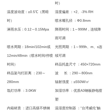
时）
温度波动度：
±0.5℃（黑暗
湿度偏差 ：
+2、-3% RH
时）
喷水嘴孔径 ：
Ф0.8mm
淋雨水压：
0.12～0.15Mpa
降雨时间：
1～999M，连续降
雨可调
喷水周期：
18min/102min或
光照周期 ：
1～999h、m、s连
12min/48min（喷水时间/停喷
续可调
时间）
样品托盘尺寸 ：
450×720mm
样品架与灯距离 ：
230～
波 长 ：
290～800nm
280mm
辐射强度 ：
≤550W/㎡
氙灯功率 ：
3.0KW
加湿功率 ：
优质A3钢板静电喷
塑
内箱材质 ：
进口高级不锈钢
温湿度控制器 ：
“台湾威伦”触