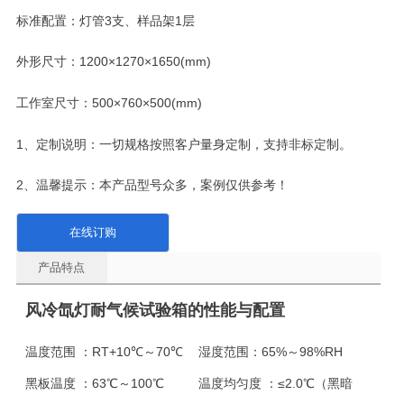
标准配置：灯管3支、样品架1层
外形尺寸：1200×1270×1650(mm)
工作室尺寸：500×760×500(mm)
1、定制说明：一切规格按照客户量身定制，支持非标定制。
2、温馨提示：本产品型号众多，案例仅供参考！
在线订购
产品特点
风冷氙灯耐气候试验箱的性能与配置
温度范围 ：
RT+10℃～70℃
湿度范围：
65%～98%RH
黑板温度 ：
63℃～100℃
温度均匀度 ：
≤2.0℃（黑暗