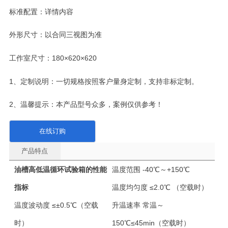
标准配置：详情内容
外形尺寸：以合同三视图为准
工作室尺寸：180×620×620
1、定制说明：一切规格按照客户量身定制，支持非标定制。
2、温馨提示：本产品型号众多，案例仅供参考！
在线订购
产品特点
油槽高低温循环试验箱的性能
温度范围
-40℃～+150℃
指标
温度均匀度
≤2.0℃ （空载时）
温度波动度
≤±0.5℃（空载
升温速率
常温～
时）
150℃≤45min（空载时）