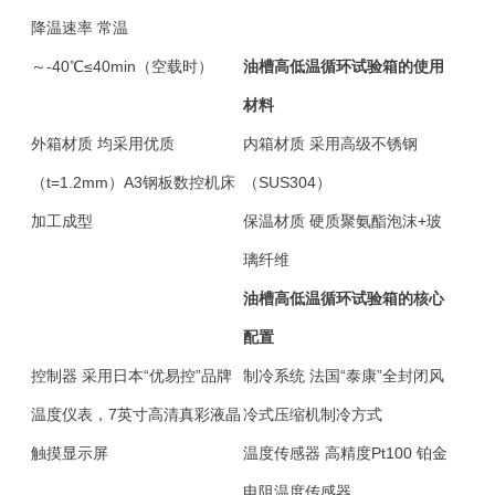
降温速率
常温
～-40℃≤40min（空载时）
油槽高低温循环试验箱的使用
材料
外箱材质
均采用优质
内箱材质
采用高级不锈钢
（t=1.2mm）A3钢板数控机床
（SUS304）
加工成型
保温材质
硬质聚氨酯泡沫+玻
璃纤维
油槽高低温循环试验箱的核心
配置
控制器
采用日本“优易控”品牌
制冷系统
法国“泰康”全封闭风
温度仪表，7英寸高清真彩液晶
冷式压缩机制冷方式
触摸显示屏
温度传感器
高精度Pt100 铂金
电阻温度传感器