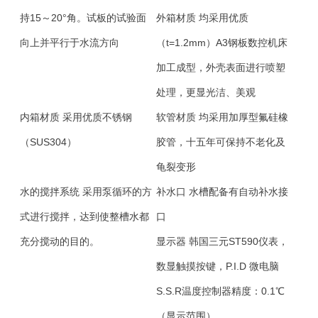
持15～20°角。试板的试验面
外箱材质
均采用优质
向上并平行于水流方向
（t=1.2mm）A3钢板数控机床
加工成型，外壳表面进行喷塑
处理，更显光洁、美观
内箱材质
采用优质不锈钢
软管材质
均采用加厚型氟硅橡
（SUS304）
胶管，十五年可保持不老化及
龟裂变形
水的搅拌系统
采用泵循环的方
补水口
水槽配备有自动补水接
式进行搅拌，达到使整槽水都
口
充分搅动的目的。
显示器
韩国三元ST590仪表，
数显触摸按键，P.I.D 微电脑
S.S.R温度控制器精度：0.1℃
（显示范围）