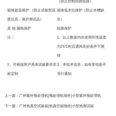
（防止控制回路短路）
箱体超温保护 （防止试验室温
箱体低水位保护（防止水槽缺
度过高，保护测试品）
水）
其 他
漏电保护
短路保护
注：
1、以上数据均在使用环境温度
为25℃时且通风良好条件下测
得
2、可根据用户具体试验要求非
3、本技术信息，如有变动恕不
标定制
另行通知
上一篇：
广州紫外预处理机|预处理机报价|小型紫外预处理机
下一篇：
广州热真空试验箱|热真空箱报价|小型热测试箱