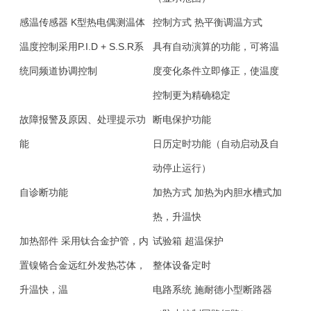
感温传感器
K型热电偶测温体
控制方式
热平衡调温方式
温度控制采用P.I.D + S.S.R系
具有自动演算的功能，可将温
统同频道协调控制
度变化条件立即修正，使温度
控制更为精确稳定
故障报警及原因、处理提示功
断电保护功能
能
日历定时功能（自动启动及自
动停止运行）
自诊断功能
加热方式
加热为内胆水槽式加
热，升温快
加热部件
采用钛合金护管，内
试验箱
超温保护
置镍铬合金远红外发热芯体，
整体设备定时
升温快，温
电路系统
施耐德小型断路器