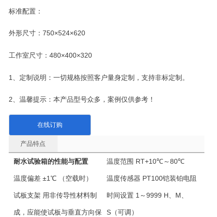
标准配置：
外形尺寸：750×524×620
工作室尺寸：480×400×320
1、定制说明：一切规格按照客户量身定制，支持非标定制。
2、温馨提示：本产品型号众多，案例仅供参考！
在线订购
产品特点
耐水试验箱的性能与配置
温度范围
RT+10℃～80℃
温度偏差
±1℃ （空载时）
温度传感器
PT100铠装铂电阻
试板支架
用非传导性材料制
时间设置
1～9999 H、M、
成，应能使试板与垂直方向保
S（可调）