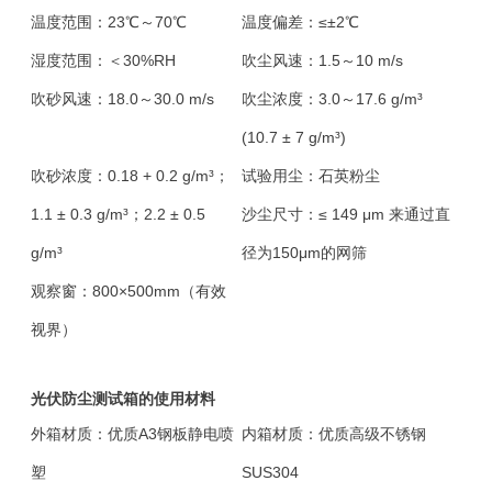
温度范围：23℃～70℃
温度偏差：≤±2℃
湿度范围：＜30%RH
吹尘风速：1.5～10 m/s
吹砂风速：18.0～30.0 m/s
吹尘浓度：3.0～17.6 g/m³
(10.7 ± 7 g/m³)
吹砂浓度：0.18 + 0.2 g/m³；
试验用尘：石英粉尘
1.1 ± 0.3 g/m³；2.2 ± 0.5
沙尘尺寸：≤ 149 μm 来通过直
g/m³
径为150μm的网筛
观察窗：800×500mm（有效
视界）
光伏防尘测试箱的使用材料
外箱材质：优质A3钢板静电喷
内箱材质：优质高级不锈钢
塑
SUS304