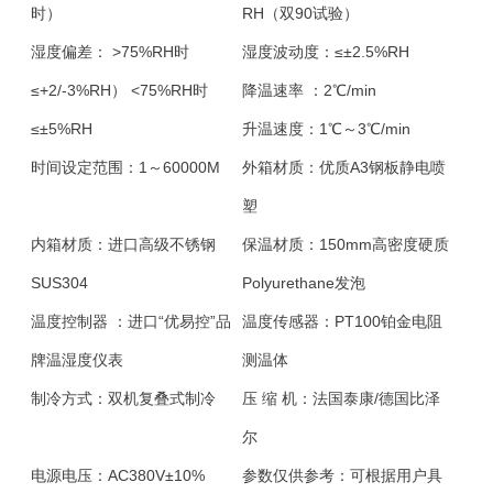
时）
RH（双90试验）
湿度偏差：
>75%RH时
湿度波动度：
≤±2.5%RH
≤+2/-3%RH） <75%RH时
降温速率 ：
2℃/min
≤±5%RH
升温速度：
1℃～3℃/min
时间设定范围：
1～60000M
外箱材质：
优质A3钢板静电喷
塑
内箱材质：
进口高级不锈钢
保温材质：
150mm高密度硬质
SUS304
Polyurethane发泡
温度控制器 ：
进口“优易控”品
温度传感器：
PT100铂金电阻
牌温湿度仪表
测温体
制冷方式：
双机复叠式制冷
压 缩 机：
法国泰康/德国比泽
尔
电源电压：
AC380V±10%
参数仅供参考：
可根据用户具