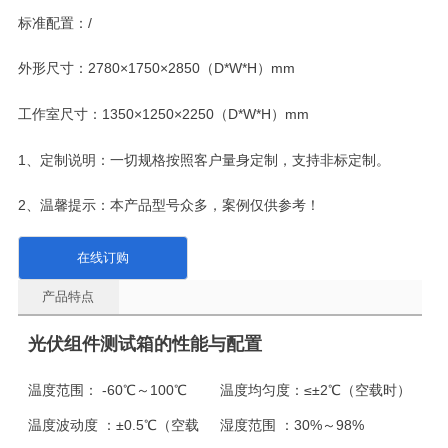
标准配置：/
外形尺寸：2780×1750×2850（D*W*H）mm
工作室尺寸：1350×1250×2250（D*W*H）mm
1、定制说明：一切规格按照客户量身定制，支持非标定制。
2、温馨提示：本产品型号众多，案例仅供参考！
在线订购
产品特点
光伏组件测试箱的性能与配置
温度范围：
-60℃～100℃
温度均匀度：
≤±2℃（空载时）
温度波动度 ：
±0.5℃（空载
湿度范围 ：
30%～98%