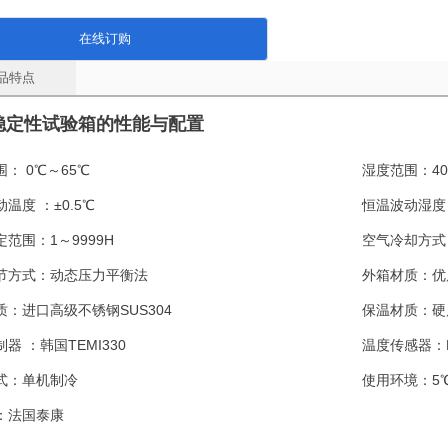
在线订购
品特点
稳定性试验箱的性能与配置
围：
0℃～65℃
湿度范围：
4
动温度 ：
±0.5℃
恒温波动湿度
定范围：
1～9999H
空气冷却方式
节方式：
动态压力平衡法
外箱材质：
优
质：
进口高级不锈钢SUS304
保温材质：
硬
制器 ：
韩国TEMI330
温度传感器：
式：
单机制冷
使用环境：
5
：
法国泰康