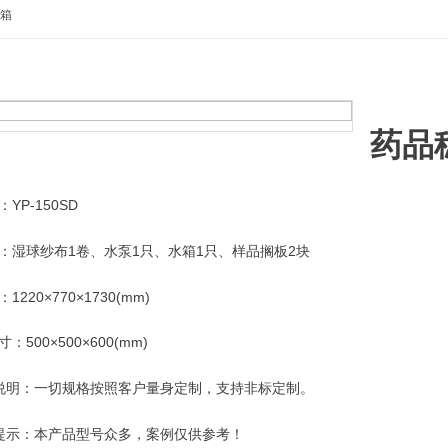
验箱
药品
YP-150SD
：湿球纱布1卷、水泵1只、水箱1只、样品搁板2块
220×770×1730(mm)
：500×500×600(mm)
说明：一切规格按照客户量身定制，支持非标定制。
提示：本产品型号众多，案例仅供参考！