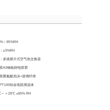
0%～95%RH
：
±3%RH
：
多级膜片式空气热交换器
质A3钢板静电喷塑
质聚氨酯泡沫+玻璃纤维
PT100铂金电阻测温体
℃～＋28℃ ≤85% RH