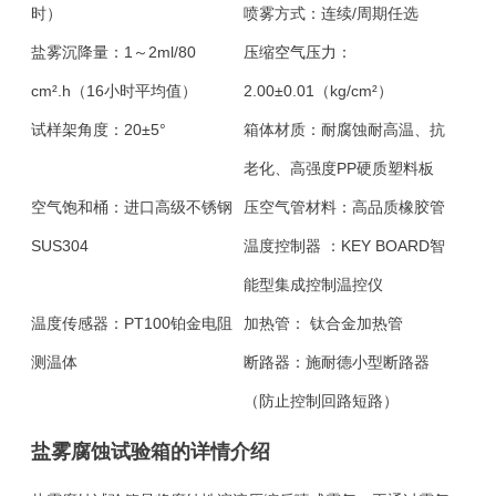
时）
喷雾方式：
连续/周期任选
盐雾沉降量：
1～2ml/80
压缩空气压力
：
cm².h（16小时平均值）
2.00±0.01（kg/cm²）
试样架角度：
20±5°
箱体材质：
耐腐蚀耐高温、抗
老化、高强度PP硬质塑料板
空气饱和桶：
进口高级不锈钢
压空气管材料：
高品质橡胶管
SUS304
温度控制器 ：
KEY BOARD智
能型集成控制温控仪
温度传感器：
PT100铂金电阻
加热管：
钛合金加热管
测温体
断路器：
施耐德小型断路器
（防止控制回路短路）
盐雾腐蚀试验箱的详情介绍