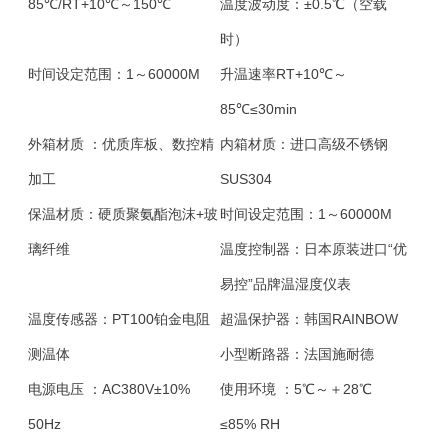
85℃/RT+10℃～150℃
温度波动度：
±0.5℃（空载
时）
时间设定范围：
1～60000M
升温速率
RT+10℃～
85℃≤30min
外箱材质 ：
优质库板、数控精
内箱材质：
进口高级不锈钢
加工
SUS304
保温材质：
硬质聚氨酯泡沫+玻
时间设定范围：
1～60000M
璃纤维
温度控制器：
日本原装进口“优
易控”品牌温湿度仪表
温度传感器：
PT100铂金电阻
超温保护器：
韩国RAINBOW
测温体
小型断路器：
法国施耐德
电源电压 ：
AC380V±10%
使用环境 ：
5℃～＋28℃
50Hz
≤85% RH