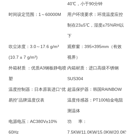
40℃，小于90分钟
时间设定范围：
1～60000M
用户环境要求：
环境温度应控
制在23±5℃，湿度≤75%RH以
下
吹尘浓度：
3.0～17.6 g/m³
观察窗：
395×395mm（有效
(10.7 ± 7 g/m³)
视界）
外箱材质 ：
优质A3钢板静电喷
内箱材质：
进口高级不锈钢
塑
SUS304
温度控制器：
日本原装进口“优
超温保护器：
韩国RAINBOW
易控”品牌温度仪表
温度传感器：
PT100铂金电阻
测温体
电源电压：
AC380V±10%
功 率：
60Hz
7.5KW/11.0KW/15.0KW/20.0KW