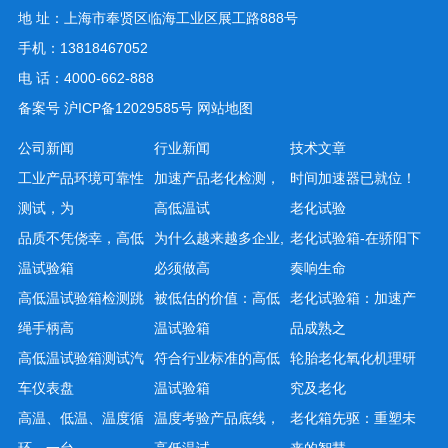
地 址：上海市奉贤区临海工业区展工路888号
手机：13818467052
电 话：4000-662-888
备案号
沪ICP备12029585号
网站地图
公司新闻
行业新闻
技术文章
工业产品环境可靠性
加速产品老化检测，
时间加速器已就位！
测试，为
高低温试
老化试验
品质不凭侥幸，高低
为什么越来越多企业,
老化试验箱-在骄阳下
温试验箱
必须做高
奏响生命
高低温试验箱检测跳
被低估的价值：高低
老化试验箱：加速产
绳手柄高
温试验箱
品成熟之
高低温试验箱测试汽
符合行业标准的高低
轮胎老化氧化机理研
车仪表盘
温试验箱
究及老化
高温、低温、温度循
温度考验产品底线，
老化箱先驱：重塑未
环，一台
高低温试
来的智慧