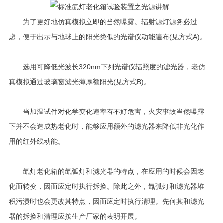
为了更好地仿真模拟立即的当然曝露。辐射源灯源务必过
虑，便于出示与地球上的阳光类似的光谱仪动能遍布(见方式A)。
选用可降低光波长320nm下列光谱仪辐照度的滤光器，老仿
真模拟通过玻璃窗滤光薄厚额阳光(见方式B)。
当加温试件对化学变化速率有不好危害，火灾事故当然曝露
下并不会造成热老化时，能够应用额外的滤光器来降低非光化作
用的红外线动能。
氙灯老化箱的氙弧灯和滤光器的特点，在应用的时候会因老
化而转变，因而应定时执行拆换。除此之外，氙弧灯和滤光器堆
积污渍时也会更改其特点，因而应定时执行清理。先何其和滤光
器的拆换和清理应按生产厂家的表明开展。