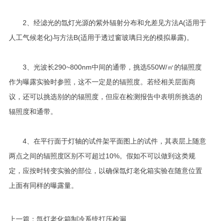
2、经滤光的氙灯光源的紫外辐射分布和允差见方法A(适用于
人工气候老化)与方法B(适用于透过窗玻璃日光的模拟暴露)。
3、光波长290~800nm中间的通带，挑选550W/㎡的辐照度
作为曝露实验时参照，这不一定是的辐照度。若经相关层面商
议，还可以挑选别的的辐照度，但应在检测报告中表明所挑选的
辐照度和通带。
4、在平行面于灯轴的试件架平面图上的试件，其表层上随意
两点之间的辐照度区别不可超过10%。假如不可以做到这类规
定，应按时转变实验的部位，以确保氙灯老化箱实验在随意位置
上面有同样的曝露量。
上一篇：
氙灯老化箱制冷系统打压检漏