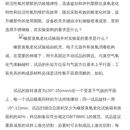
研活性氧对塑胶的功效规律性，迅速鉴别和评判塑胶抗臭氧老化
特性和抗活性氧剂维护高效率，随后采取有效的耐老化对策，提
升橡胶件的使用期限。设备机壳关键由冷轧钢板喷漆成形，里胆
选用不锈钢板，其实验架构的要求是什么？
橡胶臭氧老化试验箱由机壳、电子元器件和臭氧消毒机构
成。在需要的伸展下，用卡具固定不动试品的两边。与臭空气氧
化气体触碰时，试品的长短方位应与气旋方位基本上平行面；工
装夹具的构成原材料必须是活性氧不容易溶解的，如铝。
试品的旋转速度为(20^-25)mm/s在一个竖直干气旋的平面
上，每一个试品顺着同样的方法持续挪动；同一试品旋转一周
（8^-12)min。试品扫描仪总面积至少为橡胶臭氧老化试验箱有效
面积的40%；样品制备应符合规定GB/T9865.1的规范。试品提议
重新成形的试样上激光切割，必要时可从制成品上激光切割；每